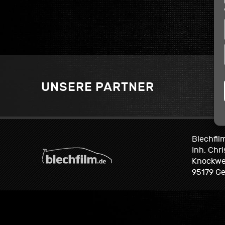
Nissan
Skyline
R33
GT-
R
&
R35
GTR
UNSERE PARTNER
Blechfil
Inh. Chr
Knockwe
95179 Ge