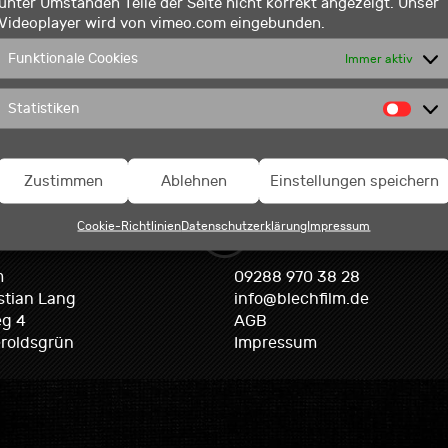
unter Umständen Teile der Seite nicht korrekt angezeigt. Unser
Videoplayer wird von vimeo.com eingebunden.
Funktionale Cookies
Immer aktiv
Statistiken
Stat
Zustimmen
Ablehnen
Einstellungen speichern
Cookie-Richtlinien
Datenschutzerklärung
Impressum
m
09288 970 38 28
istian Lang
info@blechfilm.de
g 4
AGB
roldsgrün
Impressum