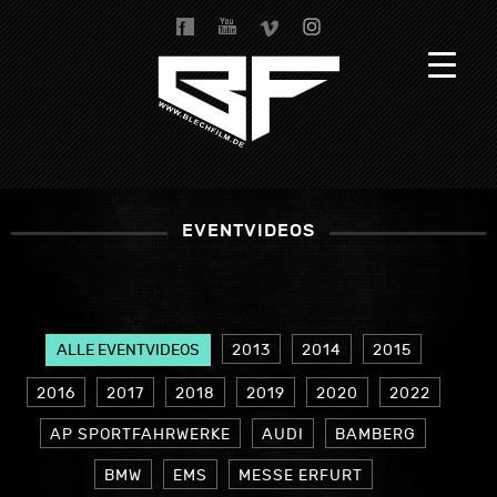
EVENTVIDEOS
ALLE EVENTVIDEOS
2013
2014
2015
2016
2017
2018
2019
2020
2022
AP SPORTFAHRWERKE
AUDI
BAMBERG
BMW
EMS
MESSE ERFURT