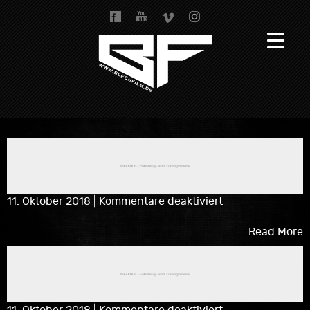
für
11. Oktober 2018
|
Kommentare deaktiviert
50.
Essen
Read More
Motor
Show
2017
für
11. Oktober 2018
|
Kommentare deaktiviert