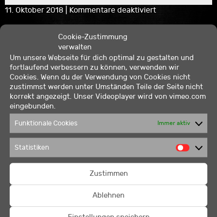
für
11. Oktober 2018
|
Kommentare deaktiviert
L8-
Night
Read More
Cookie-Zustimmung
am
verwalten
Schleizer
Um unsere Webseite für dich optimal zu gestalten und
Dreieck
fortlaufend verbessern zu können, verwenden wir
Cookies. Wenn du der Verwendung von Cookies nicht
für
11. Oktober 2018
|
Kommentare deaktiviert
zustimmst werden unter Umständen Teile der Seite nicht
36.
korrekt angezeigt. Unser Videoplayer wird von vimeo.com
eingebunden.
GTI
Read More
Treffen
Funktionale Cookies
Immer aktiv
Reifnitz
|
Statistiken
Wörthersee
Statis
2017
für
11. Oktober 2018
|
Kommentare deaktiviert
Tuning
Zustimmen
World
Read More
Bodensee
Ablehnen
2017