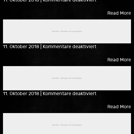
Gipfelkratzen
2017
Read More
in
Berg
für
11. Oktober 2018
|
Kommentare deaktiviert
ap
Shooting
Read More
2017
für
11. Oktober 2018
|
Kommentare deaktiviert
Low
Cars
Read More
&
High
Hills
2017