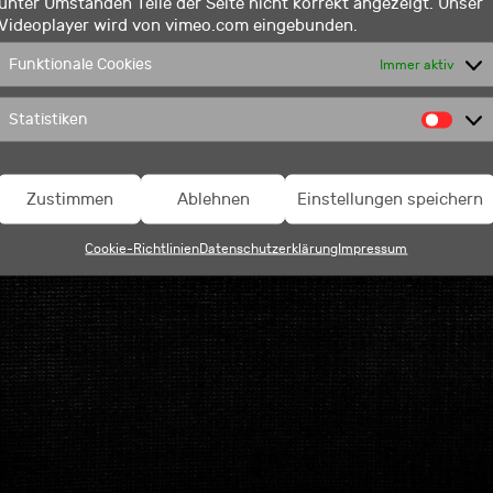
unter Umständen Teile der Seite nicht korrekt angezeigt. Unser
m
09288 970 38 28
Videoplayer wird von vimeo.com eingebunden.
istian Lang
info@blechfilm.de
g 4
AGB
Funktionale Cookies
Immer aktiv
roldsgrün
Impressum
Statistiken
Stat
Zustimmen
Ablehnen
Einstellungen speichern
Cookie-Richtlinien
Datenschutzerklärung
Impressum