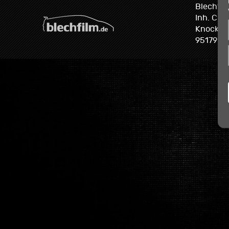
Blechfil
Inh. Chr
Knockwe
95179 Ge